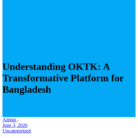
Understanding OKTK: A
Transformative Platform for
Bangladesh
Admin
-
June 3, 2026
Uncategorized