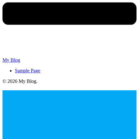
My Blog
Sample Page
© 2026 My Blog
.