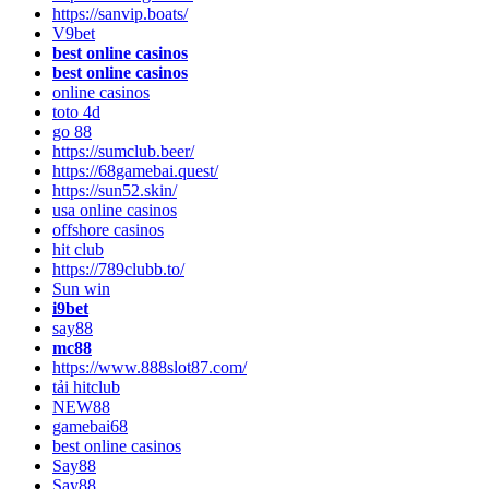
https://sanvip.boats/
V9bet
best online casinos
best online casinos
online casinos
toto 4d
go 88
https://sumclub.beer/
https://68gamebai.quest/
https://sun52.skin/
usa online casinos
offshore casinos
hit club
https://789clubb.to/
Sun win
i9bet
say88
mc88
https://www.888slot87.com/
tải hitclub
NEW88
gamebai68
best online casinos
Say88
Say88