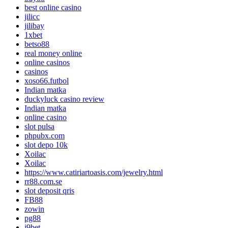
best online casino
jilicc
jilibay
1xbet
betso88
real money online
online casinos
casinos
xoso66.futbol
Indian matka
duckyluck casino review
Indian matka
online casino
slot pulsa
phpubx.com
slot depo 10k
Xoilac
Xoilac
https://www.catiriartoasis.com/jewelry.html
rr88.com.se
slot deposit qris
FB88
zowin
pg88
i9bet